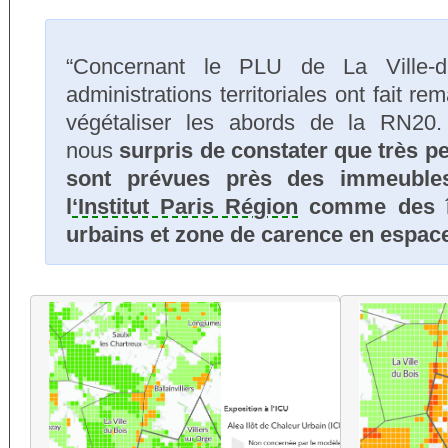
“Concernant le PLU de La Ville-du
administrations territoriales ont fait rema
végétaliser les abords de la RN20
nous
surpris de constater que très p
sont prévues près des immeubles 
l
‘Institut Paris Région
comme des îl
urbains et zone de carence en espace