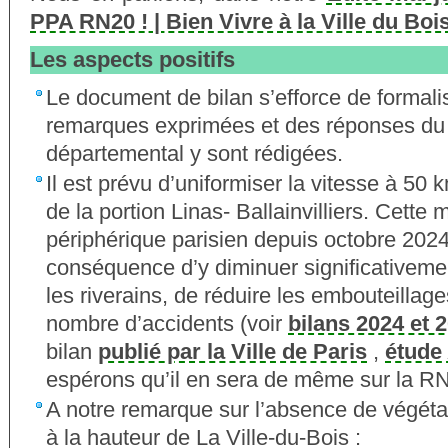
PPA RN20 ! | Bien Vivre à la Ville du Boi
Les aspects positifs
Le document de bilan s’efforce de formali
remarques exprimées et des réponses du
départemental y sont rédigées.
Il est prévu d’uniformiser la vitesse à 50
de la portion Linas- Ballainvilliers. Cett
périphérique parisien depuis octobre 202
conséquence d’y diminuer significativemen
les riverains, de réduire les embouteillage
nombre d’accidents (voir
bilans 2024 et 2
bilan
publié par la Ville de Paris
,
étude
espérons qu’il en sera de même sur la R
A notre remarque sur l’absence de végéta
à la hauteur de La Ville-du-Bois :