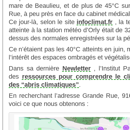
mare de Beaulieu, et de plus de 45°C su
Rue, à peu près en face du cabinet médical
Ce jour-là, selon le site
infoclimat.fr
, la 
atteinte à la station météo d’Orly était de 3
dessus des normales enregistrées sur la p
Ce n’étaient pas les 40°C atteints en juin,
l’intérêt des espaces ombragés et végétalis
Dans sa dernière
Newletter
, l’Institut P
des
ressources pour comprendre le cl
des “abris climatiques”
.
En recherchant l’adresse Grande Rue, 916
voici ce que nous obtenons :