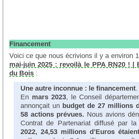
Financement
Voici ce que nous écrivions il y a environ
mai-juin 2025 : revoilà le PPA RN20 ! | B
du Bois
:
Une autre inconnue : le financement
.
En
mars 2023
, le Conseil départeme
annonçait un
budget de 27 millions 
58 actions prévues.
Nous avions dén
Contrat de Partenariat diffusé par 
2022, 24,53 millions d’Euros étaie