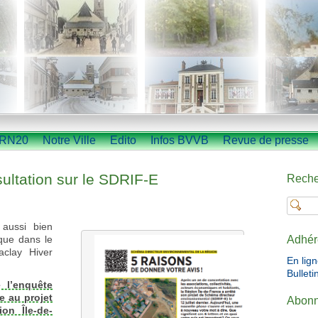
RN20
Notre Ville
Edito
Infos BVVB
Revue de presse
sultation sur le SDRIF-E
Reche
 aussi bien
que dans le
Adhér
aclay Hiver
En lig
Bulleti
 l’enquête
e au projet
Abonn
on Île-de-