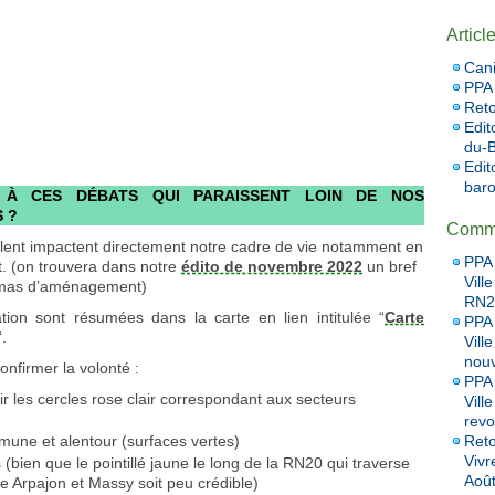
Articl
Cani
PPA 
Reto
Edit
du-B
Edit
baro
 À CES DÉBATS QUI PARAISSENT LOIN DE NOS
 ?
Comme
ulent impactent directement notre cadre de vie notamment en
PPA 
t. (on trouvera dans notre
édito de novembre 2022
un bref
Vill
hémas d’aménagement)
RN20
tion sont résumées dans la carte en lien intitulée “
Carte
PPA 
“.
Vill
nou
onfirmer la volonté :
PPA 
ir les cercles rose clair correspondant aux secteurs
Vill
revo
Reto
mune et alentour (surfaces vertes)
Vivr
(bien que le pointillé jaune le long de la RN20 qui traverse
Aoû
tre Arpajon et Massy soit peu crédible)