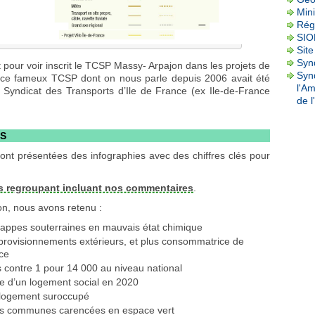
Mini
Rég
SI
Site
Synd
 pour voir inscrit le TCSP Massy- Arpajon dans les projets de
Syn
e ce fameux TCSP dont on nous parle depuis 2006 avait été
l'A
 Syndicat des Transports d’Ile de France (ex Ile-de-France
de l
TS
ont présentées des infographies avec des chiffres clés pour
s regroupant incluant nos commentaires
.
ion, nous avons retenu :
appes souterraines en mauvais état chimique
pprovisionnements extérieurs, et plus consommatrice de
nce
s contre 1 pour 14 000 au niveau national
nte d’un logement social en 2020
n logement suroccupé
des communes carencées en espace vert