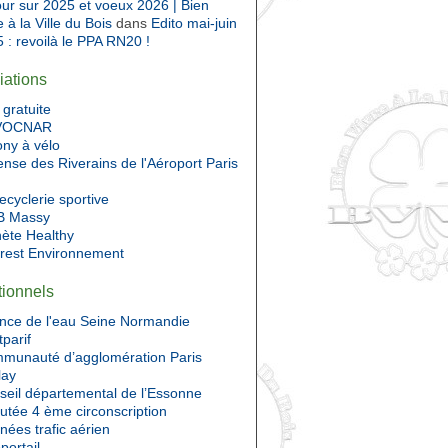
ur sur 2025 et voeux 2026 | Bien
e à la Ville du Bois
dans
Edito mai-juin
 : revoilà le PPA RN20 !
iations
gratuite
VOCNAR
ony à vélo
nse des Riverains de l'Aéroport Paris
ecyclerie sportive
 Massy
nète Healthy
Prest Environnement
utionnels
nce de l'eau Seine Normandie
tparif
munauté d’agglomération Paris
lay
seil départemental de l’Essonne
utée 4 ème circonscription
ées trafic aérien
portail