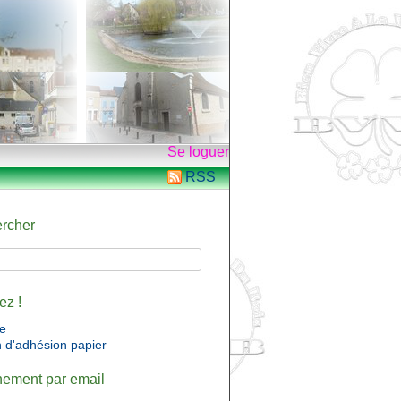
Se loguer
RSS
rcher
ez !
ne
n d'adhésion papier
ement par email