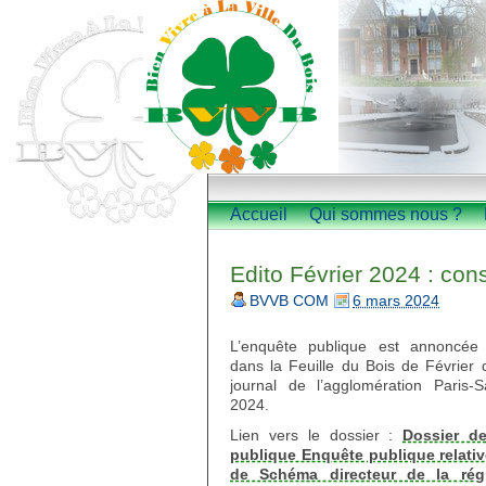
Accueil
Qui sommes nous ?
Edito Février 2024 : con
BVVB COM
6 mars 2024
L’enquête publique est annoncée
dans la Feuille du Bois de Février 
journal de l’agglomération Paris-S
2024.
Lien vers le dossier :
Dossier de
publique Enquête publique relativ
de Schéma directeur de la régi