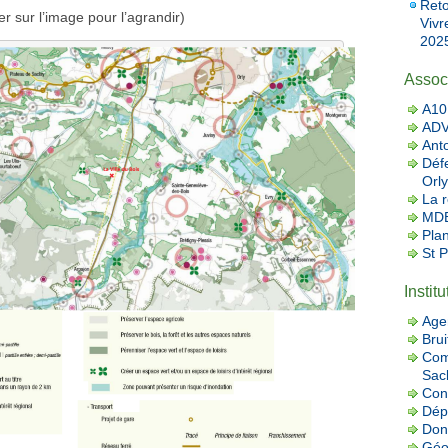
Reto
er sur l’image pour l’agrandir)
Vivr
2025
Assoc
A10 
AD
Ant
Défe
Orly
La r
MDB
Pla
St 
Instit
Age
Brui
Com
Sac
Con
Dép
Donn
Géo