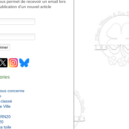
ous permet de recevoir un email lors
ublication d'un nouvel article
ories
nous concerne
o
classé
e Ville
 RN20
20
a toile