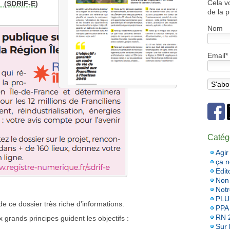
Cela v
(SDRIF-E)
de la p
Nom
Email*
Catég
Agir
ça 
Edit
Non 
Notr
PLU
 ce dossier très riche d’informations.
PPA
RN 
x grands principes guident les objectifs :
Sur l