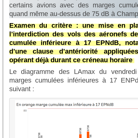
certains avions avec des marges cumul
quand même au-dessus de 75 dB à Champ
Examen du critère : une mise en pla
l’interdiction des vols des aéronefs 
cumulée inférieure à 17 EPNdB, not
d’une clause d’antériorité appliqué
opérant déjà durant ce créneau horaire
Le diagramme des LAmax du vendredi 
marges cumulées inférieures à 17 ENPd
suivant :