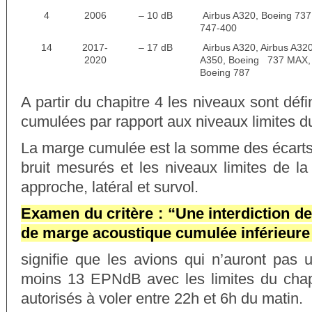
4
2006
– 10 dB
Airbus A320, Boeing 737
747-400
14
2017-
– 17 dB
Airbus A320, Airbus A320
2020
A350, Boeing 737 MAX, 
Boeing 787
A partir du chapitre 4 les niveaux sont déf
cumulées par rapport aux niveaux limites du
La marge cumulée est la somme des écarts 
bruit mesurés et les niveaux limites de l
approche, latéral et survol.
Examen du critère : “Une interdiction d
de marge acoustique cumulée inférieur
signifie que les avions qui n’auront pas 
moins 13 EPNdB avec les limites du chap
autorisés à voler entre 22h et 6h du matin.