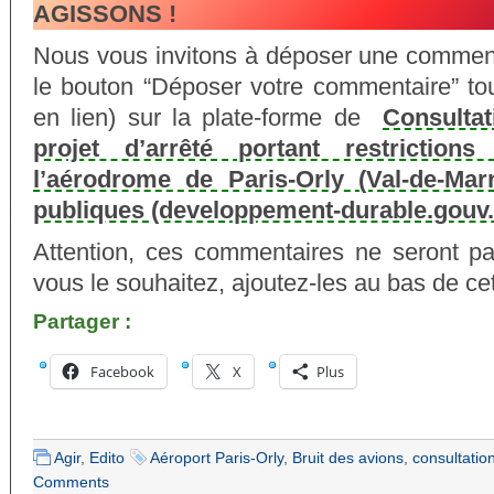
AGISSONS !
Nous vous invitons à déposer une commenta
le bouton “Déposer votre commentaire” to
en lien) sur la plate-forme de
Consultat
projet d’arrêté portant restrictions 
l’aérodrome de Paris-Orly (Val-de-Mar
publiques (developpement-durable.gouv.
Attention, ces commentaires ne seront pa
vous le souhaitez, ajoutez-les au bas de cet 
Partager :
Facebook
X
Plus
Agir
,
Edito
Aéroport Paris-Orly
,
Bruit des avions
,
consultatio
Comments