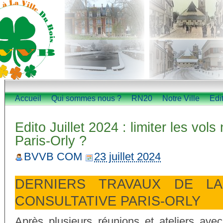
Accueil
Qui sommes nous ?
RN20
Notre Ville
Edi
Edito Juillet 2024 : limiter les vol
Paris-Orly ?
BVVB COM
23 juillet 2024
DERNIERS TRAVAUX DE LA
CONSULTATIVE PARIS-ORLY
Après plusieurs réunions et ateliers avec