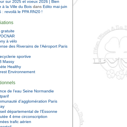
ur sur 2025 et voeux 2026 | Bien
e à la Ville du Bois
dans
Edito mai-juin
 : revoilà le PPA RN20 !
iations
gratuite
VOCNAR
ony à vélo
nse des Riverains de l'Aéroport Paris
ecyclerie sportive
 Massy
nète Healthy
Prest Environnement
utionnels
nce de l'eau Seine Normandie
tparif
munauté d’agglomération Paris
lay
seil départemental de l’Essonne
utée 4 ème circonscription
ées trafic aérien
portail