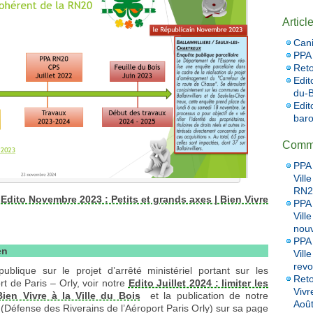
Articl
Cani
PPA 
Reto
Edit
du-B
Edit
baro
Comme
PPA 
Vill
RN20
:
Edito Novembre 2023 : Petits et grands axes | Bien Vivre
PPA 
Vill
nou
PPA 
en
Vill
revo
blique sur le projet d’arrêté ministériel portant sur les
Reto
ort de Paris – Orly, voir notre
Edito Juillet 2024 : limiter les
Vivr
Bien Vivre à la Ville du Bois
et la publication de notre
Aoû
 (Défense des Riverains de l’Aéroport Paris Orly) sur sa page