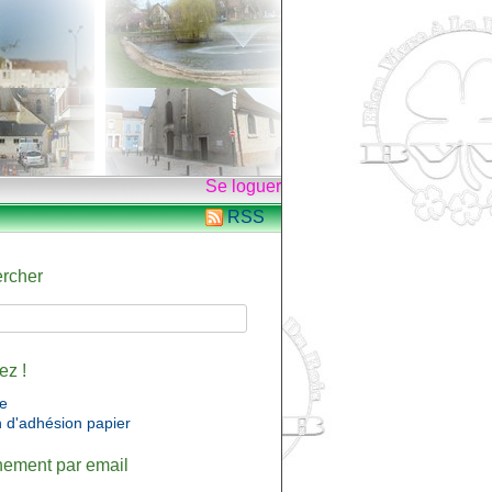
Se loguer
RSS
rcher
ez !
ne
n d'adhésion papier
ement par email