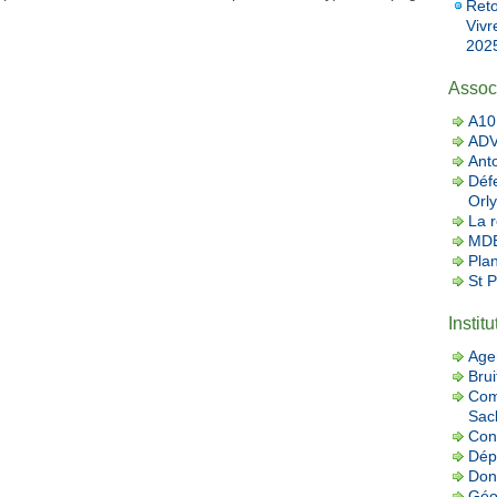
Reto
Vivr
2025
Assoc
A10 
AD
Ant
Défe
Orly
La r
MDB
Pla
St 
Instit
Age
Brui
Com
Sac
Con
Dép
Donn
Géo