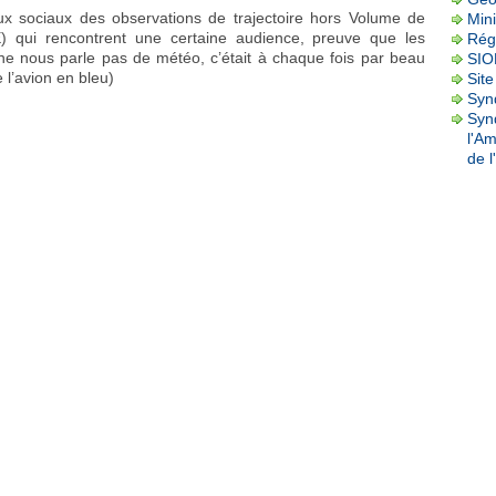
ux sociaux des observations de trajectoire hors Volume de
Mini
E) qui rencontrent une certaine audience, preuve que les
Rég
 ne nous parle pas de météo, c’était à chaque fois par beau
SI
 l’avion en bleu)
Site
Synd
Syn
l'A
de l