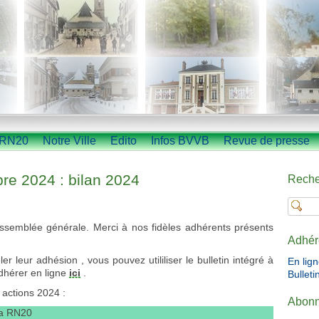
RN20
Notre Ville
Edito
Infos BVVB
Revue de presse
e 2024 : bilan 2024
Reche
ssemblée générale. Merci à nos fidèles adhérents présents
Adhér
r leur adhésion , vous pouvez utililiser le bulletin intégré à
En lig
dhérer en ligne
ici
.
Bulleti
 actions 2024 :
Abonn
la RN20