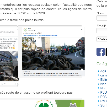
Cela v
entaires sur les réseaux sociaux selon l’actualité que nous
de la p
tons qu’il est plus rapide de construire les lignes de métro
 réaliser le TCSP sur la RN20.
Nom
miter le trafic des poids lourds…
Email*
Catég
Agir
ça 
Edit
Non 
Notr
PLU
és route de chasse ne se profilent toujours pas :
PPA
RN 
Sur l