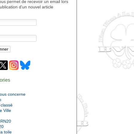
ous permet de recevoir un email lors
ublication d'un nouvel article
ories
nous concerne
o
classé
e Ville
 RN20
20
a toile