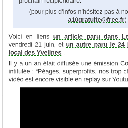
prochain récipiendaire.
(pour plus d’infos n’hésitez pas à no
a10gratuite@free.fr
)
Voici en liens
un article paru dans Le
vendredi 21 juin, et
un autre paru le 24 
local des Yvelines
.
Il y a un an était diffusée une émission 
intitulée : “Péages, superprofits, nos trop 
vidéo est encore visible en replay sur Yout