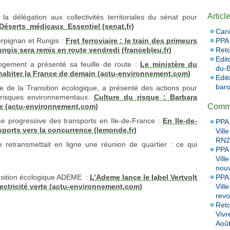
Articl
délégation aux collectivités territoriales du sénat pour
Déserts_médicaux_Essentiel (senat.fr)
Cani
PPA 
Perpignan et Rungis :
Fret ferroviaire : le train des primeurs
Reto
ngis sera remis en route vendredi (francebleu.fr)
Edit
gement a présenté sa feuille de route :
Le ministère du
du-B
habiter la France de demain (actu-environnement.com)
Edit
baro
re de la Transition écologique, a présenté des actions pour
 risques environnementaux.
Culture du risque : Barbara
Comme
ute (actu-environnement.com)
ce progressive des transports en Ile-de-France :
En Ile-de-
PPA 
nsports vers la concurrence (lemonde.fr)
Vill
RN20
 retransmettait en ligne une réunion de quartier : ce qui
PPA 
Vill
nou
PPA 
ansition écologique ADEME :
L’Ademe lance le label Vertvolt
Vill
’électricité verte (actu-environnement.com)
revo
Reto
Vivr
Aoû