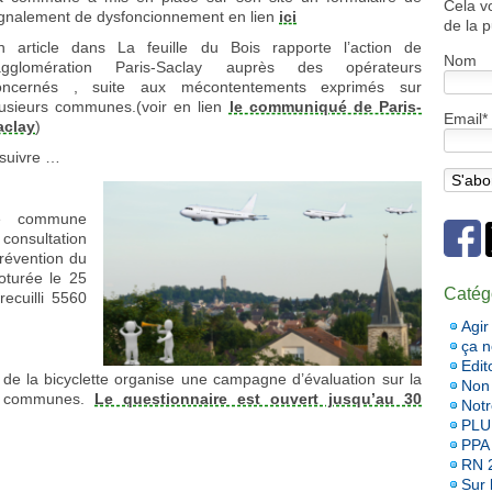
Cela v
ignalement de dysfoncionnement en lien
ici
de la p
n article dans La feuille du Bois rapporte l’action de
Nom
’agglomération Paris-Saclay auprès des opérateurs
oncernés , suite aux mécontentements exprimés sur
lusieurs communes.(voir en lien
le communiqué de Paris-
Email*
aclay
)
 suivre …
re commune
 consultation
révention du
oturée le 25
Catég
ecuilli 5560
Agir
ça 
Edit
 de la bicyclette organise une campagne d’évaluation sur la
Non 
les communes.
Le questionnaire est ouvert jusqu’au 30
Notr
PLU
PPA
RN 
Sur l