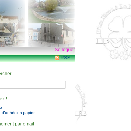
Se loguer
RSS
rcher
ez !
ne
n d'adhésion papier
ement par email