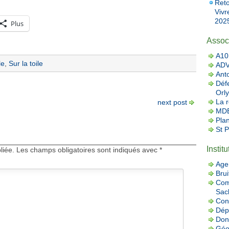
Reto
Vivr
2025
Plus
Assoc
A10 
le
,
Sur la toile
AD
Ant
Défe
Orly
La r
next post
MDB
Pla
St 
Instit
liée.
Les champs obligatoires sont indiqués avec
*
Age
Brui
Com
Sac
Con
Dép
Donn
Géo