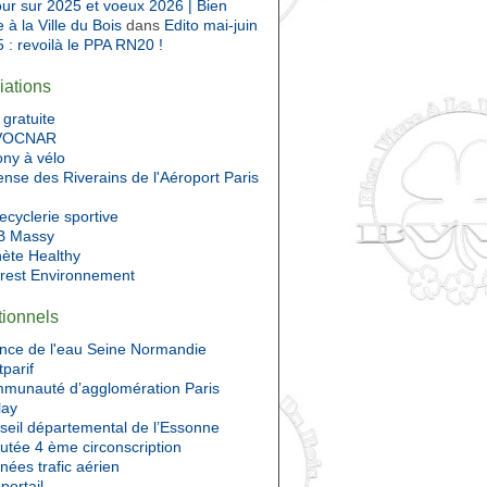
ur sur 2025 et voeux 2026 | Bien
e à la Ville du Bois
dans
Edito mai-juin
 : revoilà le PPA RN20 !
iations
gratuite
VOCNAR
ony à vélo
nse des Riverains de l'Aéroport Paris
ecyclerie sportive
 Massy
nète Healthy
Prest Environnement
utionnels
nce de l'eau Seine Normandie
tparif
munauté d’agglomération Paris
lay
seil départemental de l’Essonne
utée 4 ème circonscription
ées trafic aérien
portail