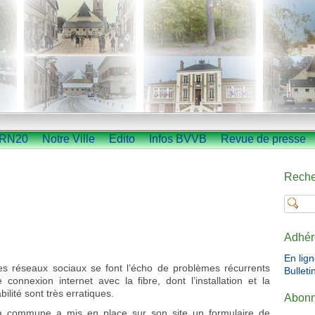
RN20
Notre Ville
Edito
Infos BVVB
Revue de presse
Reche
Adhér
En lig
es réseaux sociaux se font l’écho de problèmes récurrents
Bulleti
 connexion internet avec la fibre, dont l’installation et la
abilité sont très erratiques.
Abonn
a commune a mis en place sur son site un formulaire de