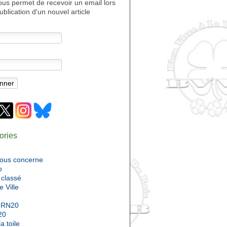
ous permet de recevoir un email lors
ublication d'un nouvel article
ories
nous concerne
o
classé
e Ville
 RN20
20
a toile