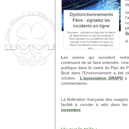
s
U
l
c
p
S
A
L
es avions qui survolent not
continuent de se faire entendre. Une
publique dans le cadre du Plan de P
Bruit dans l’Environnement a été cl
octobre.
L’association DRAPO
a r
commentaires.
La fédération française des usagers
facilité à circuler à vélo dans 
novembre
.