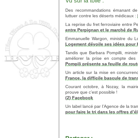
Vu sur la toile :
Des recommandations émanant de la 
luttuer contre les déserts médicaux :
La reprise du fret ferroviaire entre 
entre Perpignan et le marché de Ru
Emmanuelle Wargon, ministre du Lo
Logement dévoile ses idées pour 
Tandis que Barbara Pompilli, minist
améliorer la prise en compte des
Pompili présente sa feuille de ro
Un article sur la mise en concurren
France, la difficile bascule de tra
Courant octobre, à Nozay, la mairie
prouve que c’est possible !
(2) Facebook
Un label lancé par l’Agence de la tr
pour faire le tri dans les offres d