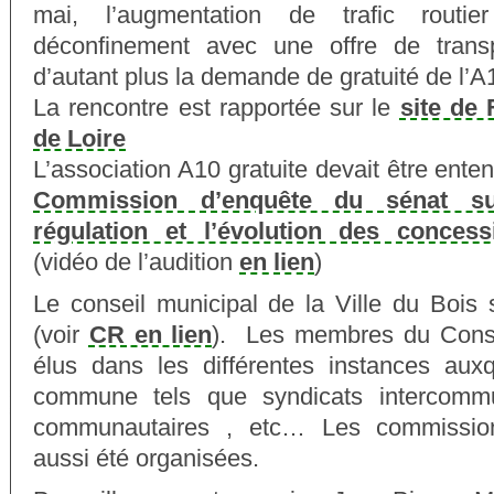
mai, l’augmentation de trafic routi
déconfinement avec une offre de transpor
d’autant plus la demande de gratuité de l’
La rencontre est rapportée sur le
site de 
de Loire
L’association A10 gratuite devait être ente
Commission d’enquête du sénat sur
régulation et l’évolution des concess
(vidéo de l’audition
en lien
)
Le conseil municipal de la Ville du Bois s
(voir
CR en lien
). Les membres du Consei
élus dans les différentes instances auxqu
commune tels que syndicats intercomm
communautaires , etc… Les commissio
aussi été organisées.