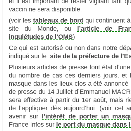
et il est important de rester vigilant tant 
vaccin ne sera disponible.
(voir les
tableaux de bord
qui continuent à 
site du Monde, ou
l’article de Fr
inquiétudes de l’OMS
)
Ce qui est autorisé ou non dans notre dép
indiqué sur le
site de la préfecture de l
Plusieurs articles de presse font état d’un
du nombre de cas ces derniers jours, et l
masque dans les lieux clos a été annoncé 
de presse du 14 Juillet d’Emmanuel MACRO
sera effective à partir du 1er août, mais
de l’appliquer dès aujourd’hui. (voir cet a
avenir sur
l’intérêt de porter un masq
France Infos sur
le port du masque dans l