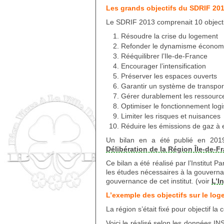
Les grands objectifs du SDRIF 20
Le SDRIF 2013 comprenait 10 objecti
Résoudre la crise du logement
Refonder le dynamisme économiq
Rééquilibrer l’Ile-de-France
Encourager l’intensification
Préserver les espaces ouverts
Garantir un système de transport 
Gérer durablement les ressource
Optimiser le fonctionnement logi
Limiter les risques et nuisances
Réduire les émissions de gaz à e
Un bilan en a été publié en 2019,
Délibération de la Région Île-de-Fr
Ce bilan a été réalisé par l’Institut 
les études nécessaires à la gouvernanc
gouvernance de cet institut. (voir
L’I
L’exemple des objectifs sur le log
La région s’était fixé pour objectif l
Voici le réalisé selon les données I