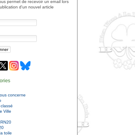
ous permet de recevoir un email lors
ublication d'un nouvel article
ories
nous concerne
o
classé
e Ville
 RN20
20
a toile