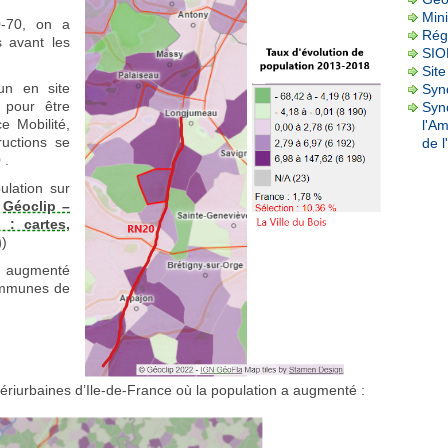
Mini
-70, on a
Rég
s avant les
SI
Site
n en site
Synd
 pour être
Syn
e Mobilité,
l'A
uctions se
de l
 .
ulation sur
e
Géoclip –
 : cartes,
)
)
 a augmenté
ommunes de
 périurbaines d’Ile-de-France où la population a augmenté :