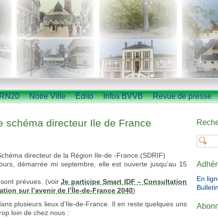
RN20
Notre Ville
Edito
Infos BVVB
Revue de presse
e schéma directeur Ile de France
Reche
 Schéma directeur de la Région Ile-de -France.(SDRIF)
ours, démarrée mi septembre, elle est ouverte jusqu’au 15
Adhér
En lig
 sont prévues. (voir
Je participe Smart IDF – Consultation
Bulleti
ation sur l’avenir de l’Île-de-France 2040
)
ans plusieurs lieux d’Ile-de-France. Il en reste quelques uns
Abonn
rop loin de chez nous :