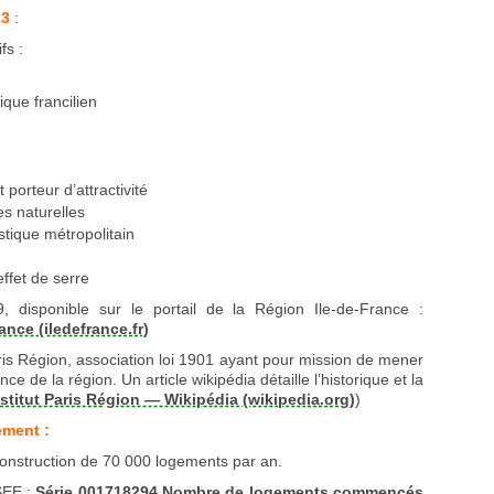
13
:
fs :
ue francilien
porteur d’attractivité
s naturelles
stique métropolitain
ffet de serre
 disponible sur le portail de la Région Ile-de-France :
ance (iledefrance.fr)
Paris Région, association loi 1901 ayant pour mission de mener
e de la région. Un article wikipédia détaille l’historique et la
nstitut Paris Région — Wikipédia (wikipedia.org)
)
ement :
a construction de 70 000 logements par an.
NSEE :
Série 001718294 Nombre de logements commencés