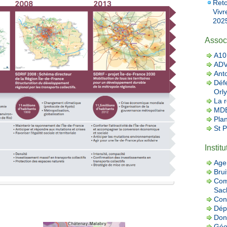
Reto
Vivr
2025
Assoc
A10 
AD
Ant
Défe
Orly
La r
MDB
Pla
St 
Instit
Age
Brui
Com
Sac
Con
Dép
Donn
Géo