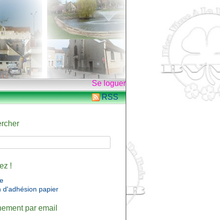
Se loguer
RSS
rcher
ez !
ne
n d'adhésion papier
ement par email