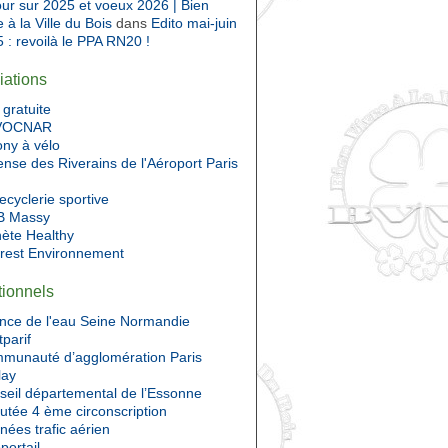
ur sur 2025 et voeux 2026 | Bien
e à la Ville du Bois
dans
Edito mai-juin
 : revoilà le PPA RN20 !
iations
gratuite
VOCNAR
ony à vélo
nse des Riverains de l'Aéroport Paris
ecyclerie sportive
 Massy
nète Healthy
Prest Environnement
utionnels
nce de l'eau Seine Normandie
tparif
munauté d’agglomération Paris
lay
seil départemental de l’Essonne
utée 4 ème circonscription
ées trafic aérien
portail