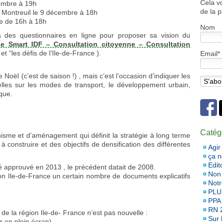
Cela v
cembre à 19h
de la p
 Montreuil le 9 décembre à 18h
re de 16h à 18h
Nom
à des questionnaires en ligne pour proposer sa vision du
pe Smart IDF – Consultation citoyenne – Consultation
t “les défis de l’Ile-de-France ).
Email*
 Noël (c’est de saison !) , mais c’est l’occasion d’indiquer les
elles sur les modes de transport, le développement urbain,
ique.
Catég
nisme et d’aménagement qui définit la stratégie à long terme
 à construire et des objectifs de densification des différentes
Agir
ça 
Edit
é approuvé en 2013 , le précédent datait de 2008.
Non 
gion Ile-de-France un certain nombre de documents explicatifs
Notr
PLU
PPA
RN 
de la région Ile-de- France n’est pas nouvelle :
Sur l
ir en plein écran)