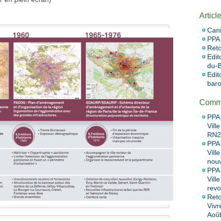
Articl
Cani
PPA 
Reto
Edit
du-B
Edit
baro
Comme
PPA 
Vill
RN20
PPA 
Vill
nou
PPA 
Vill
revo
Reto
Vivr
Aoû