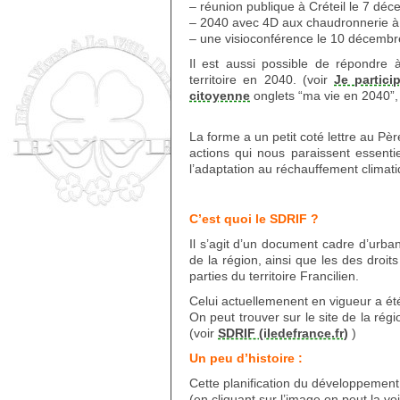
– réunion publique à Créteil le 7 dé
– 2040 avec 4D aux chaudronnerie à
– une visioconférence le 10 décemb
Il est aussi possible de répondre 
territoire en 2040. (voir
Je partici
citoyenne
onglets “ma vie en 2040”, e
La forme a un petit coté lettre au Père
actions qui nous paraissent essenti
l’adaptation au réchauffement climat
C’est quoi le SDRIF ?
Il s’agit d’un document cadre d’urba
de la région, ainsi que les des droits
parties du territoire Francilien.
Celui actuellemenent en vigueur a ét
On peut trouver sur le site de la ré
(voir
SDRIF (iledefrance.fr)
)
Un peu d’histoire :
Cette planification du développement 
(en cliquant sur l’image on peut la vo