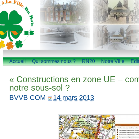
Accueil
Qui sommes nous ?
RN20
Notre Ville
Edi
« Constructions en zone UE – com
notre sous-sol ?
BVVB COM
14 mars 2013