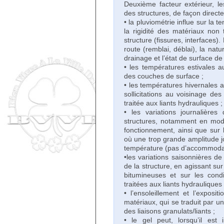
Deuxième facteur extérieur, le
des structures, de façon directe
• la pluviométrie influe sur la 
la rigidité des matériaux non 
structure (fissures, interfaces).
route (remblai, déblai), la natu
drainage et l’état de surface de
• les températures estivales a
des couches de surface ;
• les températures hivernales a
sollicitations au voisinage des
traitée aux liants hydrauliques ;
• les variations journalière
structures, notamment en modi
fonctionnement, ainsi que sur 
où une trop grande amplitude jo
température (pas d’accommodat
•les variations saisonnières de
de la structure, en agissant sur
bitumineuses et sur les cond
traitées aux liants hydrauliques 
• l’ensoleillement et l’exposi
matériaux, qui se traduit par un
des liaisons granulats/liants ;
• le gel peut, lorsqu’il est