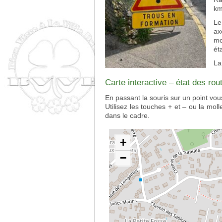
km
Le
ax
mo
ét
La
Carte interactive – état des rou
En passant la souris sur un point vou
Utilisez les touches + et – ou la mol
dans le cadre.