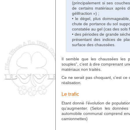
(principalement si ses couche
de certains matériaux après 
gélifraction ») ;
• le dégel, plus dommageable,
chute de portance du sol suppo
constatée au gel (cas des sols f
• des périodes de grande sécher
présentant des indices de plast
surface des chaussées.
Il semble que les chaussées les
souples”, c’est à dire comprenant u
matériaux non traités.
Ce ne serait pas choquant, c’est ce qu
réalisation.
Le trafic
Etant donné l’évolution de populatio
qu’augmenter. (Selon les données s
automobile communal comprend enviro
camionnettes)