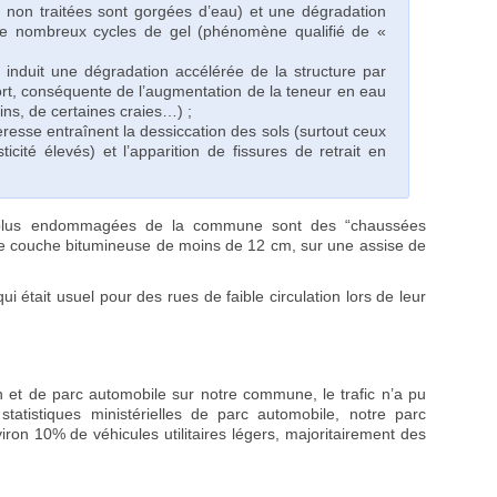
s non traitées sont gorgées d’eau) et une dégradation
de nombreux cycles de gel (phénomène qualifié de «
 induit une dégradation accélérée de la structure par
rt, conséquente de l’augmentation de la teneur en eau
ins, de certaines craies…) ;
esse entraînent la dessiccation des sols (surtout ceux
icité élevés) et l’apparition de fissures de retrait en
 plus endommagées de la commune sont des “chaussées
ne couche bitumineuse de moins de 12 cm, sur une assise de
i était usuel pour des rues de faible circulation lors de leur
n et de parc automobile sur notre commune, le trafic n’a pu
tatistiques ministérielles de parc automobile, notre parc
n 10% de véhicules utilitaires légers, majoritairement des