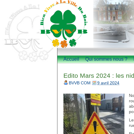
Accueil
Qui sommes nous ?
Edito Mars 2024 : les ni
BVVB COM
9 avril 2024
No
ro
ab
po
Le
ru
Ra