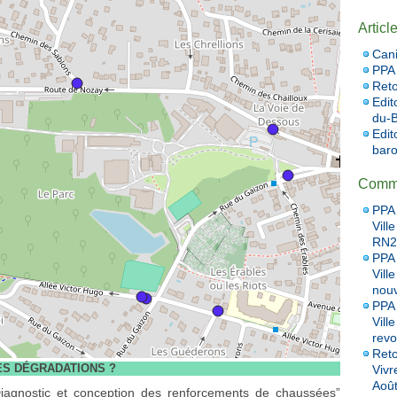
Articl
Cani
PPA 
Reto
Edit
du-B
Edit
baro
Comme
PPA 
Vill
RN20
PPA 
Vill
nou
PPA 
Vill
revo
Reto
ES DÉGRADATIONS ?
Vivr
Aoû
agnostic et conception des renforcements de chaussées”