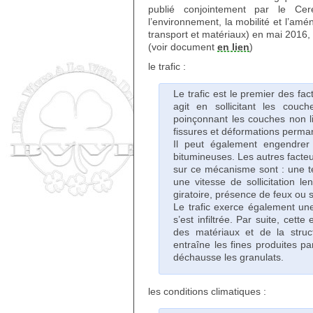
publié conjointement par le Cer
l’environnement, la mobilité et l’am
transport et matériaux) en mai 2016,
(voir document
en lien
)
le trafic :
Le trafic est le premier des fa
agit en sollicitant les couch
poinçonnant les couches non l
fissures et déformations perma
Il peut également engendrer
bitumineuses. Les autres facteu
sur ce mécanisme sont : une t
une vitesse de sollicitation l
giratoire, présence de feux ou s
Le trafic exerce également un
s’est infiltrée. Par suite, cett
des matériaux et de la struct
entraîne les fines produites par
déchausse les granulats.
les conditions climatiques :