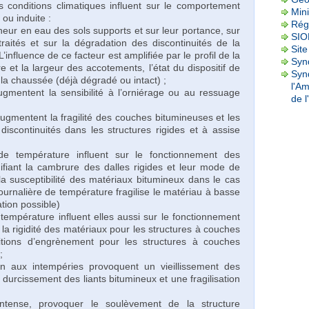
s conditions climatiques influent sur le comportement
Mini
 ou induite :
Rég
teneur en eau des sols supports et sur leur portance, sur
SI
traités et sur la dégradation des discontinuités de la
Site
 L’influence de ce facteur est amplifiée par le profil de la
Synd
re et la largeur des accotements, l’état du dispositif de
Syn
 la chaussée (déjà dégradé ou intact) ;
l'A
ugmentent la sensibilité à l’orniérage ou au ressuage
de l
ugmentent la fragilité des couches bitumineuses et les
 discontinuités dans les structures rigides et à assise
s de température influent sur le fonctionnement des
fiant la cambrure des dalles rigides et leur mode de
la susceptibilité des matériaux bitumineux dans le cas
urnalière de température fragilise le matériau à basse
ion possible)
 température influent elles aussi sur le fonctionnement
 la rigidité des matériaux pour les structures à couches
itions d’engrènement pour les structures à couches
;
tion aux intempéries provoquent un vieillissement des
 durcissement des liants bitumineux et une fragilisation
 intense, provoquer le soulèvement de la structure