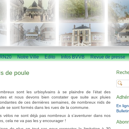
RN20
Notre Ville
Edito
Infos BVVB
Revue de presse
ds de poule
Reche
mbreux sont les urbisylvains à se plaindre de l’état des
utes et nous devons bien constater que suite aux pluies
Adhér
ondantes de ces dernières semaines, de nombreux nids de
En lig
ule se sont formés dans les rues de la commune.
Bulleti
s vélos ne sont déjà pas nombreux à s’aventurer dans nos
es, cela ne va pas les y encourager !
Abonn
ison de plus en tout cas pour respecter la limitation à 30