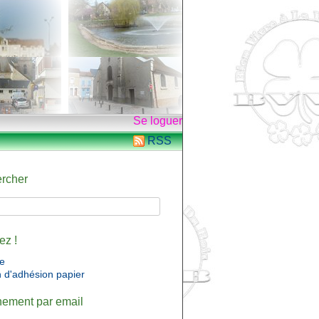
Se loguer
RSS
rcher
ez !
ne
n d'adhésion papier
ement par email