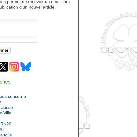
ous permet de recevoir un email lors
ublication d'un nouvel article
ories
nous concerne
o
classé
e Ville
 RN20
20
a toile