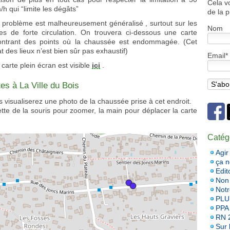
Cela v
/h qui “limite les dégâts”
de la p
 problème est malheureusement généralisé , surtout sur les
Nom
es de forte circulation. On trouvera ci-dessous une carte
ntrant des points où la chaussée est endommagée. (Cet
at des lieux n’est bien sûr pas exhaustif)
Email*
 carte plein écran est visible
ici
.
tes à La Ville du Bois
s visualiserez une photo de la chaussée prise à cet endroit.
lette de la souris pour zoomer, la main pour déplacer la carte
Catég
Agir
ça 
Edit
Non 
Notr
PLU
PPA
RN 
Sur l