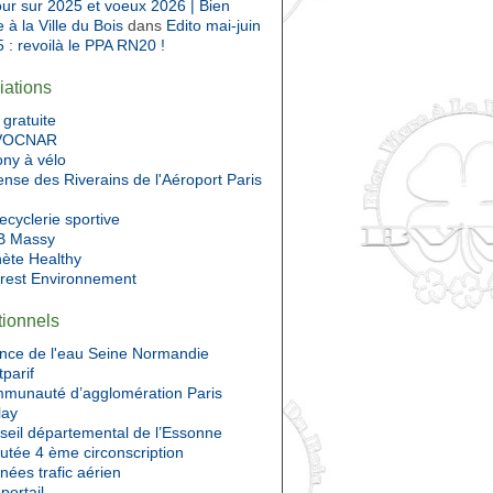
ur sur 2025 et voeux 2026 | Bien
e à la Ville du Bois
dans
Edito mai-juin
 : revoilà le PPA RN20 !
iations
gratuite
VOCNAR
ony à vélo
nse des Riverains de l'Aéroport Paris
ecyclerie sportive
 Massy
nète Healthy
Prest Environnement
utionnels
nce de l'eau Seine Normandie
tparif
munauté d’agglomération Paris
lay
seil départemental de l’Essonne
utée 4 ème circonscription
ées trafic aérien
portail