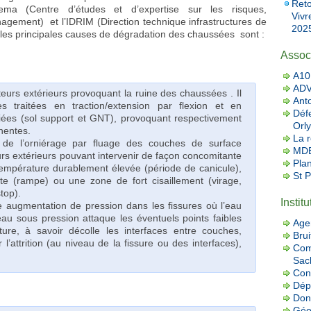
Reto
ema (Centre d’études et d’expertise sur les risques,
Vivr
énagement) et l’IDRIM (Direction technique infrastructures de
2025
 les principales causes de dégradation des chaussées sont :
Assoc
A10 
AD
cteurs extérieurs provoquant la ruine des chaussées . Il
Ant
es traitées en traction/extension par flexion et en
Défe
iées (sol support et GNT), provoquant respectivement
Orly
nentes.
La r
 de l’orniérage par fluage des couches de surface
MDB
rs extérieurs pouvant intervenir de façon concomitante
Pla
empérature durablement élevée (période de canicule),
St 
ente (rampe) ou une zone de fort cisaillement (virage,
top).
Instit
e augmentation de pression dans les fissures où l’eau
e eau sous pression attaque les éventuels points faibles
Age
ure, à savoir décolle les interfaces entre couches,
Brui
 l’attrition (au niveau de la fissure ou des interfaces),
Com
Sac
Con
Dép
Donn
Géo