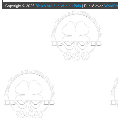
Copyright ©
2026
Bien Vivre à la Ville du Bois
|
Publié avec
WordPr