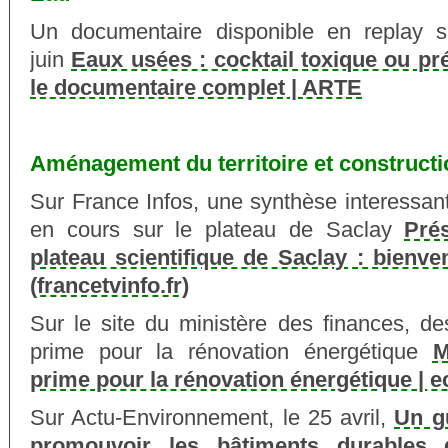
Un documentaire disponible en replay s
juin
Eaux usées : cocktail toxique ou pr
le documentaire complet | ARTE
Aménagement du territoire et constructi
Sur France Infos, une synthèse interessa
en cours sur le plateau de Saclay
Prés
plateau scientifique de Saclay : bienv
(francetvinfo.fr)
Sur le site du ministère des finances, de
prime pour la rénovation énergétique
M
prime pour la rénovation énergétique | 
Sur Actu-Environnement, le 25 avril,
Un g
promouvoir les bâtiments durables