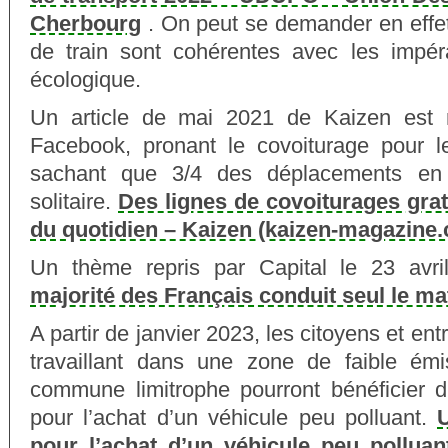
Cherbourg
. On peut se demander en effet
de train sont cohérentes avec les impérat
écologique.
Un article de mai 2021 de Kaizen est re
Facebook, pronant le covoiturage pour le
sachant que 3/4 des déplacements en 
solitaire.
Des lignes de covoiturages gratu
du quotidien – Kaizen (kaizen-magazine
Un thème repris par Capital le 23 avri
majorité des Français conduit seul le mat
A partir de janvier 2023, les citoyens et ent
travaillant dans une zone de faible ém
commune limitrophe pourront bénéficier d
pour l’achat d’un véhicule peu polluant.
pour l’achat d’un véhicule peu pollua