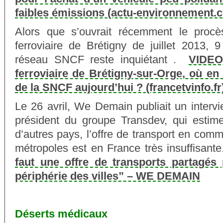
faibles émissions (actu-environnement.
Alors que s’ouvrait récemment le procè
ferroviaire de Brétigny de juillet 2013, 
réseau SNCF reste inquiétant .
VIDEO.
ferroviaire de Brétigny-sur-Orge, où en 
de la SNCF aujourd’hui ? (francetvinfo.fr
Le 26 avril, We Demain publiait un intervi
président du groupe Transdev, qui estim
d’autres pays, l’offre de transport en com
métropoles est en France très insuffisant
faut une offre de transports partagés
périphérie des villes” – WE DEMAIN
Déserts médicaux