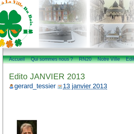
Accueil
Qui sommes nous ?
RN20
Notre Ville
Edi
Edito JANVIER 2013
gerard_tessier
13 janvier 2013