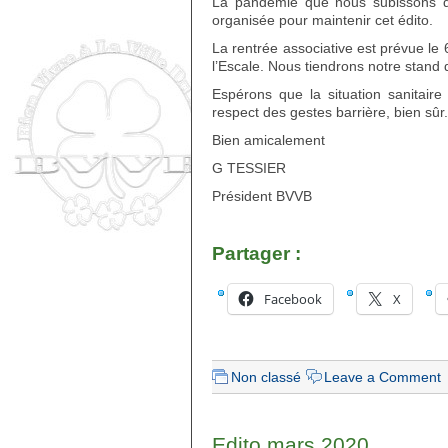
La pandémie que nous subissons de
organisée pour maintenir cet édito.
La rentrée associative est prévue l
l’Escale. Nous tiendrons notre stand
Espérons que la situation sanitai
respect des gestes barrière, bien sûr.
Bien amicalement
G TESSIER
Président BVVB
Partager :
Facebook
X
Non classé
Leave a Comment
Edito mars 2020