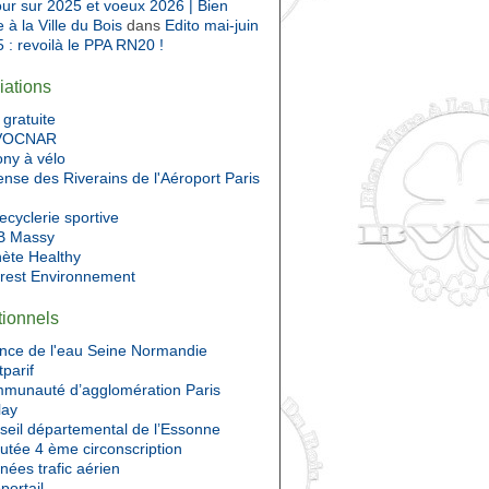
ur sur 2025 et voeux 2026 | Bien
e à la Ville du Bois
dans
Edito mai-juin
 : revoilà le PPA RN20 !
iations
gratuite
VOCNAR
ony à vélo
nse des Riverains de l'Aéroport Paris
ecyclerie sportive
 Massy
nète Healthy
Prest Environnement
utionnels
nce de l'eau Seine Normandie
tparif
munauté d’agglomération Paris
lay
seil départemental de l’Essonne
utée 4 ème circonscription
ées trafic aérien
portail