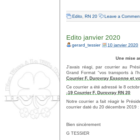
Edito
,
RN 20
Leave a Commen
Edito janvier 2020
gerard_tessier
10 janvier 2020
Une mise a
J’avais réagi, par courrier au Pr
Grand Format “vos transports à l
Courrier F. Durovray Essonne et 
Ce courrier a été adressé le 8 octo
-19 Courrier F. Durovray RN 20
Notre courrier a fait réagir le Pr
courrier daté du 20 décembre 2019 
Bien sincèrement
G TESSIER