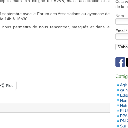
puis mars m’a éloigné de BVVB, mais l’association s’est
Cela v
de la p
e 6 septembre avec le Forum des Associations au gymnase de
Nom
 de 14h à 16h30.
re nous permettra de nous rencontrer, masqués et dans le
Email*
Catég
Agir
Plus
ça 
Edit
Non 
Notr
PLU
PPA
RN 
Sur l