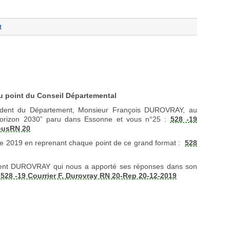
t
u point du Conseil Départemental
ésident du Département, Monsieur François DUROVRAY, au
’horizon 2030” paru dans Essonne et vous n°25 :
528 -19
vousRN 20
bre 2019 en reprenant chaque point de ce grand format :
528
ésident DUROVRAY qui nous a apporté ses réponses dans son
:
528 -19 Courrier F. Durovray RN 20-Rep 20-12-2019