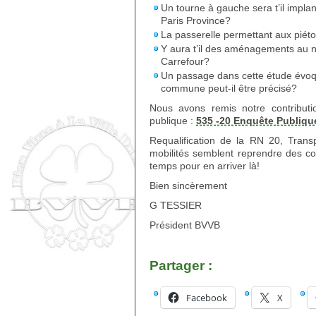
Un tourne à gauche sera t’il impla
Paris Province?
La passerelle permettant aux piéto
Y aura t’il des aménagements au niv
Carrefour?
Un passage dans cette étude évoqu
commune peut-il être précisé?
Nous avons remis notre contribut
publique :
535 -20 Enquête Publique
Requalification de la RN 20, Trans
mobilités semblent reprendre des cou
temps pour en arriver là!
Bien sincèrement
G TESSIER
Président BVVB
Partager :
Facebook
X