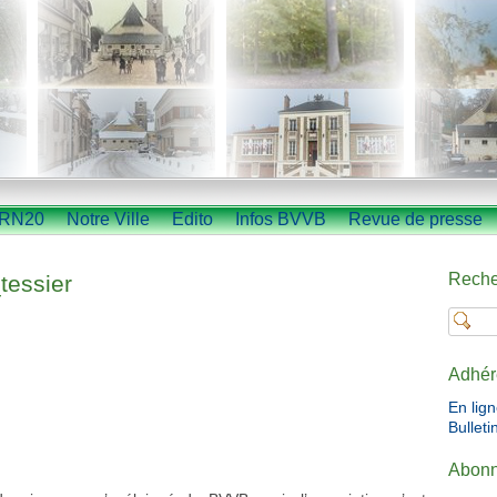
RN20
Notre Ville
Edito
Infos BVVB
Revue de presse
Reche
tessier
Adhér
En lig
Bulleti
Abonn