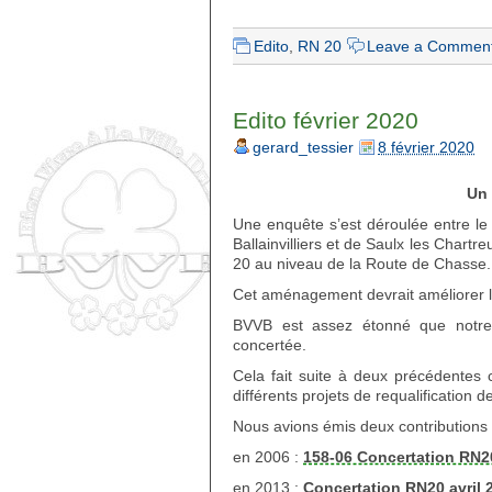
Edito
,
RN 20
Leave a Commen
Edito février 2020
gerard_tessier
8 février 2020
Un 
Une enquête s’est déroulée entre le
Ballainvilliers et de Saulx les Chartr
20 au niveau de la Route de Chasse.
Cet aménagement devrait améliorer le
BVVB est assez étonné que notre
concertée.
Cela fait suite à deux précédentes 
différents projets de requalification 
Nous avions émis deux contributions 
en 2006 :
158-06 Concertation RN2
en 2013 :
Concertation RN20 avril 