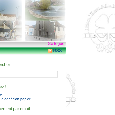
Se loguer
RSS
rcher
ez !
ne
n d'adhésion papier
ement par email