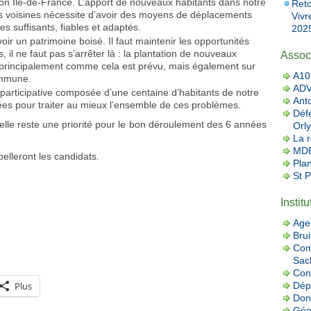
ion Ile-de-France. L’apport de nouveaux habitants dans notre
Reto
voisines nécessite d’avoir des moyens de déplacements
Vivr
s suffisants, fiables et adaptés.
2025
r un patrimoine boisé. Il faut maintenir les opportunités
, il ne faut pas s’arrêter là : la plantation de nouveaux
Assoc
 principalement comme cela est prévu, mais également sur
A10 
ommune.
AD
participative composée d’une centaine d’habitants de notre
Ant
es pour traiter au mieux l’ensemble de ces problèmes.
Défe
 elle reste une priorité pour le bon déroulement des 6 années
Orly
La r
MDB
lleront les candidats.
Pla
St 
Instit
Age
Brui
Com
Sac
Con
Dép
Plus
Donn
Géo