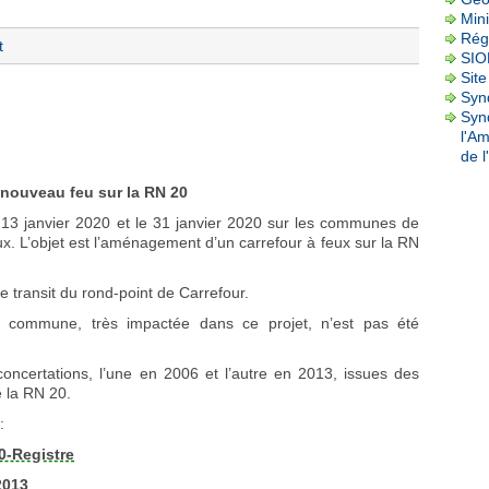
Mini
Rég
t
SI
Site
Synd
Syn
l'A
de l
nouveau feu sur la RN 20
 13 janvier 2020 et le 31 janvier 2020 sur les communes de
eux. L’objet est l’aménagement d’un carrefour à feux sur la RN
 transit du rond-point de Carrefour.
 commune, très impactée dans ce projet, n’est pas été
concertations, l’une en 2006 et l’autre en 2013, issues des
de la RN 20.
:
0-Registre
2013