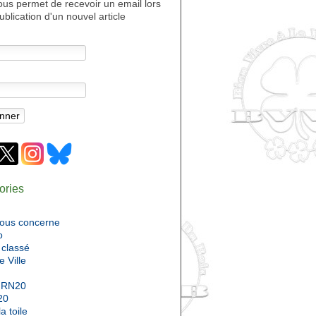
ous permet de recevoir un email lors
ublication d'un nouvel article
ories
nous concerne
o
classé
e Ville
 RN20
20
a toile