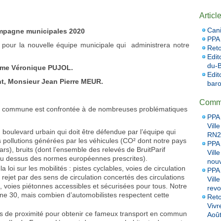
Articl
Cani
pagne municipales 2020
PPA 
pour la nouvelle équipe municipale qui administrera notre
Reto
Edit
du-B
ame Véronique PUJOL.
Edit
t, Monsieur Jean Pierre MEUR.
baro
Comme
tre commune est confrontée à de nombreuses problématiques
PPA 
Vill
n boulevard urbain qui doit être défendue par l’équipe qui
RN20
es pollutions générées par les véhicules (CO² dont notre pays
PPA 
rs), bruits (dont l’ensemble des relevés de BruitParif
Vill
 dessus des normes européennes prescrites).
nou
 loi sur les mobilités : pistes cyclables, voies de circulation
PPA 
, rejet par des sens de circulation concertés des circulations
Vill
, voies piétonnes accessibles et sécurisées pour tous. Notre
revo
e 30, mais combien d’automobilistes respectent cette
Reto
Vivr
es de proximité pour obtenir ce fameux transport en commun
Aoû