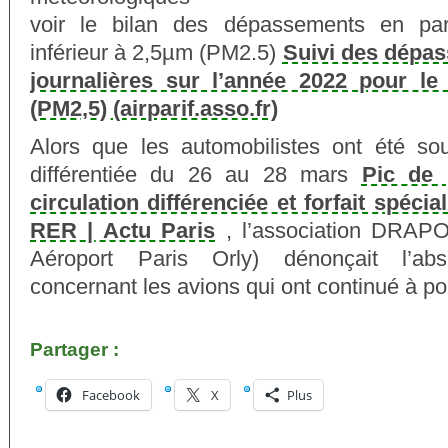
voir le bilan des dépassements en par
inférieur à 2,5µm (PM2.5)
Suivi des dépa
journalières sur l’année 2022 pour le 
(PM2,5) (airparif.asso.fr)
Alors que les automobilistes ont été sou
différentiée du 26 au 28 mars
Pic de 
circulation différenciée et forfait spéci
RER | Actu Paris
, l’association DRAPO
Aéroport Paris Orly) dénonçait l’a
concernant les avions qui ont continué à pol
Partager :
Facebook
X
Plus