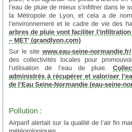
l’eau de pluie de mieux s’infiltrer dans le s
la Métropole de Lyon, et cela a de nom
l’environnement et le cadre de vie des ha
arbres de pluie vont faciliter l’infiltratio
– MET’ (grandlyon.com)
Sur le site
www.eau-seine-normandie.fr/
des collectivités locales pour promouvoi
l’utilisation de l’eau de pluie.
Colle
administrés à récupérer et valoriser l’e
de l’Eau Seine-Normandie (eau-seine-no
Pollution :
Airparif alertait sur la qualité de l’air fin m
météorologiques