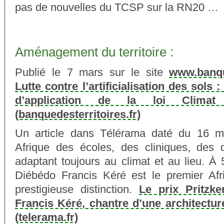
pas de nouvelles du TCSP sur la RN20 …
Aménagement du territoire :
Publié le 7 mars sur le site
www.banque
Lutte contre l’artificialisation des sols 
d’application de la loi Climat 
(banquedesterritoires.fr)
Un article dans Télérama daté du 16 mar
Afrique des écoles, des cliniques, des 
adaptant toujours au climat et au lieu. À
Diébédo Francis Kéré est le premier Afri
prestigieuse distinction.
Le prix Pritzk
Francis Kéré, chantre d’une architectur
(telerama.fr)