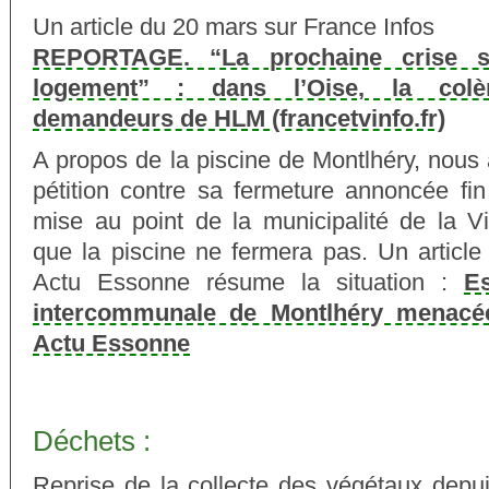
Un article du 20 mars sur France Infos
REPORTAGE. “La prochaine crise so
logement” : dans l’Oise, la col
demandeurs de HLM (francetvinfo.fr)
A propos de la piscine de Montlhéry, nous
pétition contre sa fermeture annoncée fin
mise au point de la municipalité de la Vi
que la piscine ne fermera pas. Un article
Actu Essonne résume la situation :
E
intercommunale de Montlhéry menacée
Actu Essonne
Déchets :
Reprise de la collecte des végétaux depui