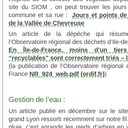
site du SIOM , on peut trouver les jours
commune et sa rue :
Jours et points de
de la Vallée de Chevreuse
Un article de la dépêche qui résu
l’Observatoire régional des déchets d’Ile-d
En Île-de-France, moins d’un tier
“recyclables” sont correctement triés – 
(la publication de l’Observatoire régional 
France
NR_924_web.pdf (ordif.fr)
)
Gestion de l’eau :
Un article publié en décembre sur le sit
grand Lyon ressorti récemment sur notre fil
pluie, c’est agrandir les pieds d’arbres en 