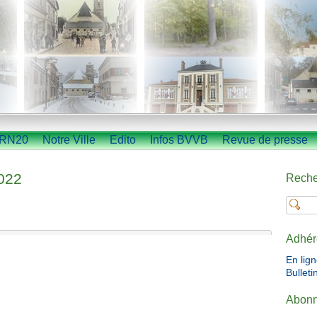
RN20
Notre Ville
Edito
Infos BVVB
Revue de presse
2022
Reche
Adhér
En lig
Bulleti
Abonn