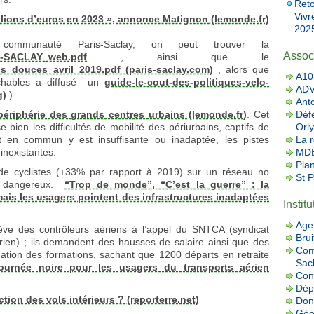
Reto
Vivr
illions d’euros en 2023 », annonce Matignon (lemonde.fr)
2025
mmunauté Paris-Saclay, on peut trouver la
Assoc
S-SACLAY_web.pdf
, ainsi que le
s_douces_avril_2019.pdf (paris-saclay.com)
, alors que
A10 
rchables a diffusé un
guide-le-cout-des-politiques-velo-
AD
g)
)
Ant
Défe
ériphérie des grands centres urbains (lemonde.fr)
. Cet
Orly
e bien les difficultés de mobilité des périurbains, captifs de
La r
ort en commun y est insuffisante ou inadaptée, les pistes
MDB
inexistantes.
Pla
 de cyclistes (+33% par rapport à 2019) sur un réseau no
St 
ts dangereux.
“Trop de monde”, “C’est la guerre” : la
mais les usagers pointent des infrastructures inadaptées
Instit
Age
ve des contrôleurs aériens à l’appel du SNTCA (syndicat
Brui
érien) ; ils demandent des hausses de salaire ainsi que des
Com
cation des formations, sachant que 1200 départs en retraite
Sac
ournée noire pour les usagers du transports aérien
Con
Dép
ction des vols intérieurs ? (reporterre.net)
Donn
Géo