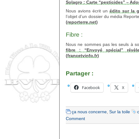
Solagro : Carte “pesticides” – Ado
Nous avions écrit un
édito sur la 
l’objet d’un dossier du média Report
(reporterre.net)
Fibre :
Nous ne sommes pas les seuls à souffr
fibre : “Envoyé spécial” révè
(francetvinfo.fr)
Partager :
Facebook
X
ça nous concerne
,
Sur la toile
Comment