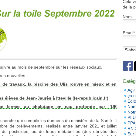
Cela v
de la p
Nom
Email*
t suivre au mois de septembre sur les réseaux sociaux.
es nouvelles :
Catég
de travaux, la piscine des Ulis rouvre en mieux et en
Agir
ça 
 élèves de Jean-Jaurès à Itteville (le-republicain.fr)
Edit
Non 
que fermée au chalutage en eau profonde par l’UE
Notr
PLU
echerche qui compile les données du ministère de la Santé. Il
PPA
re de prélèvements, réalisés entre janvier 2021 et juillet
RN 
 de pesticides, ou de leurs métabolites (des dérivés des
Sur l