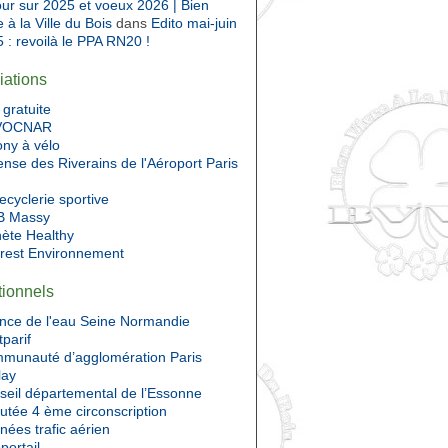
ur sur 2025 et voeux 2026 | Bien
e à la Ville du Bois
dans
Edito mai-juin
 : revoilà le PPA RN20 !
iations
gratuite
VOCNAR
ony à vélo
nse des Riverains de l'Aéroport Paris
ecyclerie sportive
 Massy
nète Healthy
Prest Environnement
utionnels
nce de l'eau Seine Normandie
tparif
munauté d’agglomération Paris
lay
seil départemental de l’Essonne
utée 4 ème circonscription
ées trafic aérien
portail