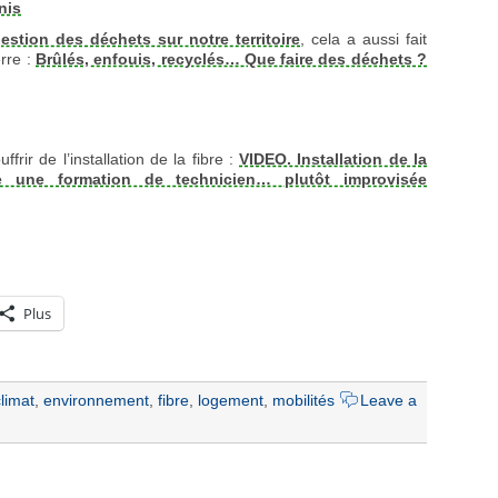
nis
gestion des déchets sur notre territoire
, cela a aussi fait
erre :
Brûlés, enfouis, recyclés… Que faire des déchets ?
ir de l’installation de la fibre :
VIDEO. Installation de la
le une formation de technicien… plutôt improvisée
Plus
climat
,
environnement
,
fibre
,
logement
,
mobilités
Leave a