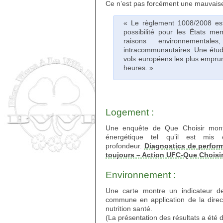
Ce n’est pas forcément une mauvaise
« Le règlement 1008/2008 est e
possibilité pour les États m
raisons environnementa
intracommunautaires. Une étu
vols européens les plus emprun
heures. »
Logement :
Une enquête de Que Choisir montr
énergétique tel qu’il est mi
profondeur.
Diagnostics de perfor
toujours – Action UFC-Que Choisi
Environnement :
Une carte montre un indicateur de
commune en application de la direct
nutrition santé.
(La présentation des résultats a été d