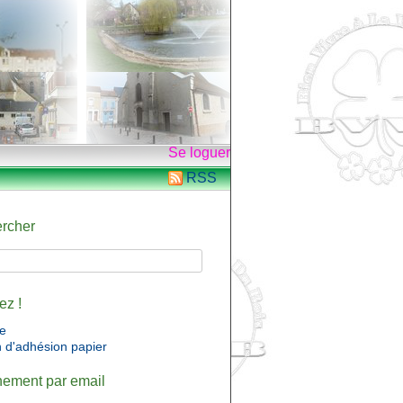
Se loguer
RSS
rcher
ez !
ne
n d'adhésion papier
ement par email