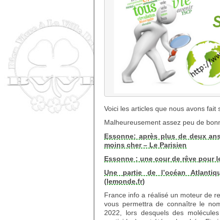
Voici les articles que nous avons fai
Malheureusement assez peu de bonn
Essonne: après plus de deux ans 
moins cher – Le Parisien
Essonne : une cour de rêve pour les
Une partie de l’océan Atlanti
(lemonde.fr)
France info a réalisé un moteur de r
vous permettra de connaître le nomb
2022, lors desquels des molécules