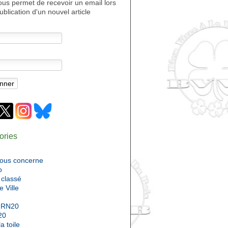
ous permet de recevoir un email lors
ublication d'un nouvel article
ories
nous concerne
o
classé
e Ville
 RN20
20
a toile