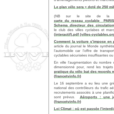
Le plan vélo sera « doté de 250 m
(NB sur le site de la co
carte_du_reseau_cyclable__PARI
Schema_directeur_des_circulation
le club des villes cyclabes et ma
(interactif).pdf (villes-cyclables.or
Comment la voiture s’impose en p
article du journal le Monde synthétis
l’automobile car l’offre de transp
cyclables sécurisées insuffisantes ou 
En ville l’augmentation du nombre
dimensionné pour, rend les traje
pratique du vélo bat des records 
(francetvinfo.fr)
Le 16 septembre a eu lieu une grè
national des contrôleurs du trafic a
recrutements associés à une planifi
sont prévus.
Aéroports : une j
(francetvinfo.fr)
Loi Climat : où est passée l’interdi