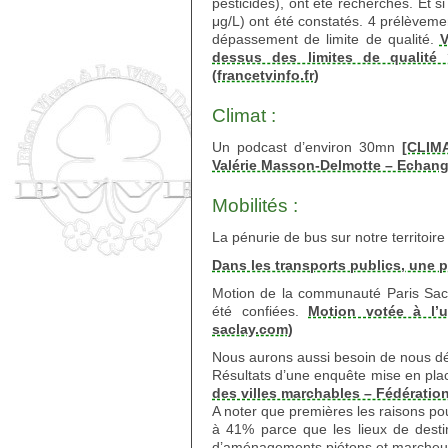
pesticides), ont été recherchés. Et s
μg/L) ont été constatés. 4 prélèvemen
dépassement de limite de qualité.
V
dessus des limites de qualité
(francetvinfo.fr)
Climat :
Un podcast d’environ 30mn
[CLIM
Valérie Masson-Delmotte – Echange
Mobilités :
La pénurie de bus sur notre territoir
Dans les transports publics, une 
Motion de la communauté Paris Sacl
été confiées.
Motion votée à l’u
saclay.com)
Nous aurons aussi besoin de nous dép
Résultats d’une enquête mise en plac
des villes marchables – Fédératio
A noter que premières les raisons po
à 41% parce que les lieux de destin
d’aménagements piétons et marcheu