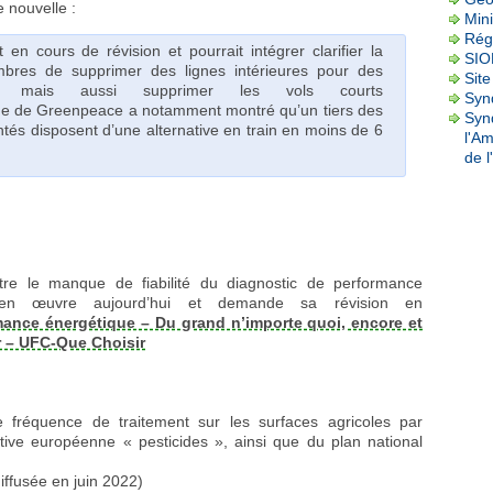
 nouvelle :
Mini
Rég
n cours de révision et pourrait intégrer clarifier la
SI
embres de supprimer des lignes intérieures pour des
Site
les, mais aussi supprimer les vols courts
Synd
de de Greenpeace a notamment montré qu’un tiers des
Syn
tés disposent d’une alternative en train en moins de 6
l'A
de l
e le manque de fiabilité du diagnostic de performance
s en œuvre aujourd’hui et demande sa révision en
mance énergétique – Du grand n’importe quoi, encore et
r – UFC-Que Choisir
 fréquence de traitement sur les surfaces agricoles par
ive européenne « pesticides », ainsi que du plan national
iffusée en juin 2022)