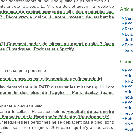
i des dépassements du seuil de qualité (la plupart fixés à 0,1
ts ont été réalisés à La Ville-du-Bois et aucun n’a révélé de
Articl
otre eau du robinet comporte-t-elle des pesticides au-
 ? Découvrez-le grâce à notre moteur de recherche
Cani
PPA 
Reto
Edit
du-B
AT] Comment parler de climat au grand public ? Avec
Edit
s Climatiques | Podcast sur Spotify
baro
Comme
PPA 
e n’a échappé à personne.
Vill
pénurie « gravissime » de conducteurs (lemonde.fr)
RN20
PPA 
ay demandant à la RATP d’assurer les missions qui lui ont
Vill
nanimité des élus de l’agglo – Paris Saclay (paris-
nou
PPA 
lacer à pied et à vélo.
Vill
e par le collectif Place aux piétons
Résultats du baromètre
revo
n Française de la Randonnée Pédestre (ffrandonnee.fr)
Reto
ur lesquelles les personnes ne se déplacent pas à pied sont:
Vivr
ation sont trop éloignés, 26% parce qu’il n’y a pas assez
Aoû
rs.